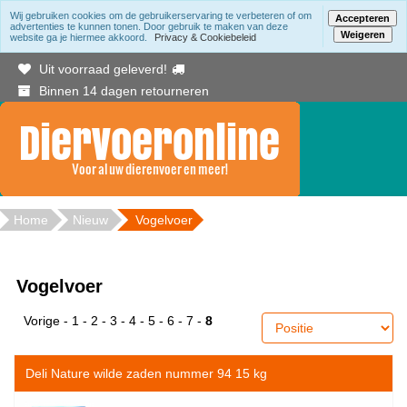
Wij gebruiken cookies om de gebruikerservaring te verbeteren of om
Accepteren
advertenties te kunnen tonen. Door gebruik te maken van deze
Weigeren
website ga je hiermee akkoord.
Privacy & Cookiebeleid
Gratis bezorging binnen Berkelland vanaf 20.00
Uit voorraad geleverd!
Binnen 14 dagen retourneren
Home
Nieuw
Vogelvoer
Vogelvoer
Vorige
-
1
-
2
-
3
-
4
-
5
-
6
-
7
-
8
Deli Nature wilde zaden nummer 94 15 kg