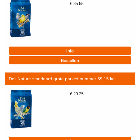
€
35.55
Deli Nature standaard grote parkiet nummer 59 15 kg
€
29.25