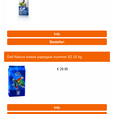
Deli Nature kweek papegaai nummer 62 15 kg
€
29.95