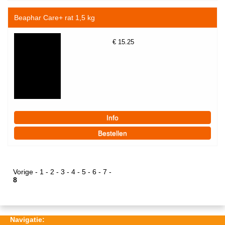
Beaphar Care+ rat 1,5 kg
€
15.25
Vorige
-
1
-
2
-
3
-
4
-
5
-
6
-
7
-
8
Navigatie: