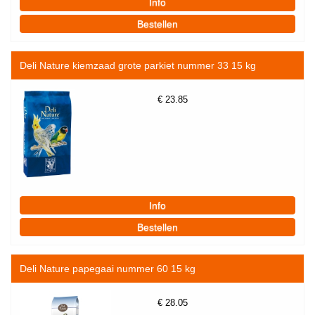
Deli Nature kiemzaad grote parkiet nummer 33 15 kg
€
23.85
Deli Nature papegaai nummer 60 15 kg
€
28.05