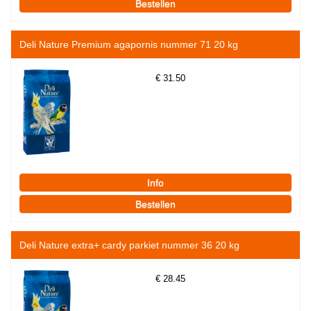
Deli Nature Premium agapornis nummer 71 20 kg
€
31.50
Deli Nature extra+ cardy parkiet nummer 36 20 kg
€
28.45