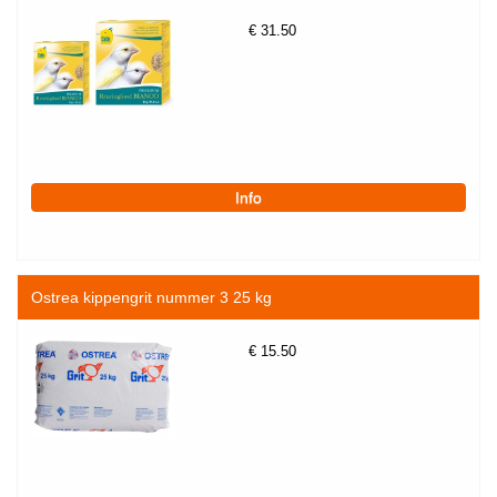
€
31.50
Ostrea kippengrit nummer 3 25 kg
€
15.50