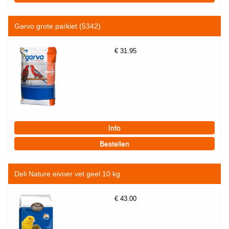
Garvo grote parkiet (5342)
€
31.95
Deli Nature eivoer vet geel 10 kg
€
43.00