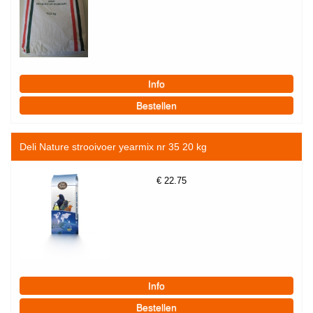
Deli Nature strooivoer yearmix nr 35 20 kg
€
22.75