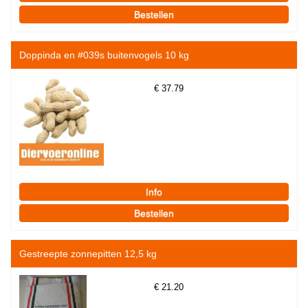
Doppinda en #039s buitenvogels 10 kg
€
37.79
Gestreepte zonnepitten 12,5 kg
€
21.20