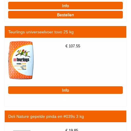
Teurlings universeelvoer tovo 25 kg
€
107.55
Deli Nature gepelde pinda en #039s 3 kg
€
19.85