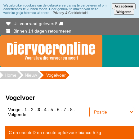
Wij gebruiken cookies om de gebruikerservaring te verbeteren of om
Accepteren
advertenties te kunnen tonen. Door gebruik te maken van deze
Weigeren
website ga je hiermee akkoord.
Privacy & Cookiebeleid
Gratis bezorging binnen Berkelland vanaf 20.00
Uit voorraad geleverd!
Binnen 14 dagen retourneren
Home
Nieuw
Vogelvoer
Vogelvoer
Vorige
-
1
-
2
-
3
-
4
-
5
-
6
-
7
-
8
-
Volgende
C en eacuteD en eacute opfokvoer bianco 5 kg