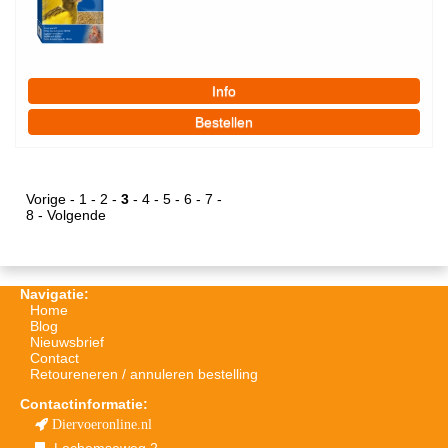
Vorige
-
1
-
2
-
3
-
4
-
5
-
6
-
7
-
8
-
Volgende
Navigatie:
Home
Blog
Nieuwsbrief
Contact
Retoureneren / annuleren bestelling
Contactinformatie:
Diervoeronline.nl
Lochemseweg 2