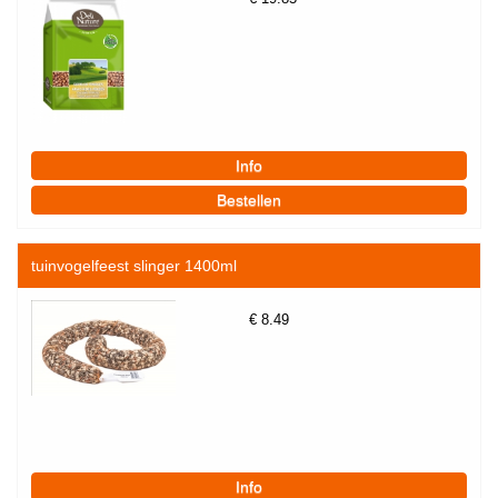
tuinvogelfeest slinger 1400ml
€
8.49