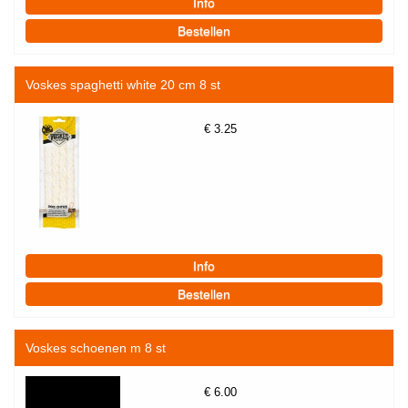
Voskes spaghetti white 20 cm 8 st
€
3.25
Voskes schoenen m 8 st
€
6.00