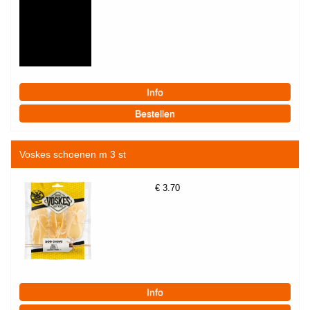
Voskes schoenen m 3 st
€
3.70