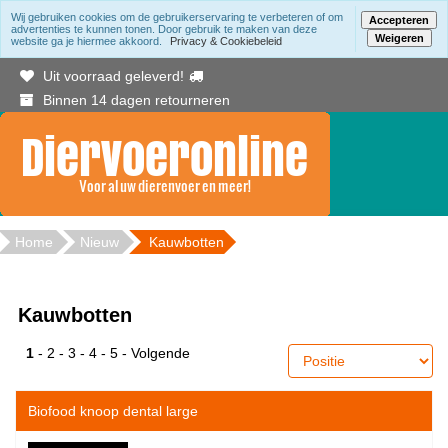
Wij gebruiken cookies om de gebruikerservaring te verbeteren of om
Accepteren
advertenties te kunnen tonen. Door gebruik te maken van deze
Weigeren
website ga je hiermee akkoord.
Privacy & Cookiebeleid
Gratis bezorging binnen Berkelland vanaf 20.00
Uit voorraad geleverd!
Binnen 14 dagen retourneren
Home
Nieuw
Kauwbotten
Kauwbotten
1
-
2
-
3
-
4
-
5
-
Volgende
Biofood knoop dental large