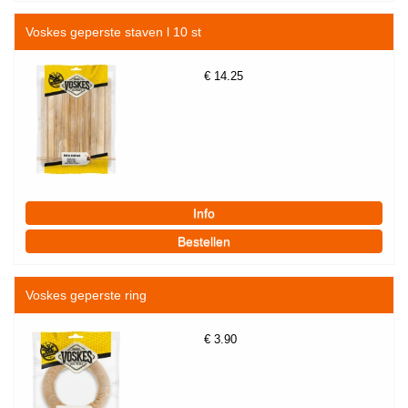
Voskes geperste staven l 10 st
€
14.25
Voskes geperste ring
€
3.90