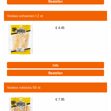
Voskes schoenen l 2 st
€
4.45
Voskes rolsticks 50 st
€
7.95