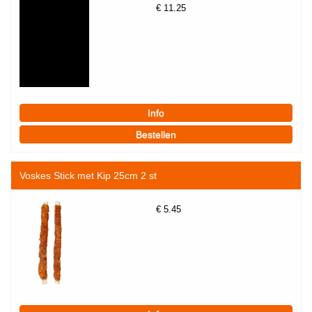
€
11.25
Voskes Stick met Kip 25cm 2 st
€
5.45