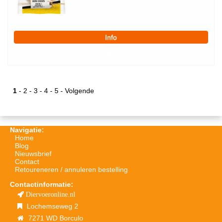
1
-
2
-
3
-
4
-
5
-
Volgende
Navigatie:
Home
Blog
Nieuwsbrief
Contact
Retoureneren / annuleren bestelling
Contactinformatie:
Diervoeronline.nl
Lochemseweg 2
7271 WD Borculo