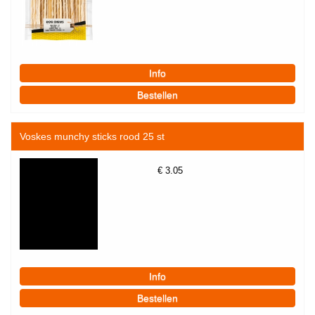
Voskes munchy sticks rood 25 st
€
3.05