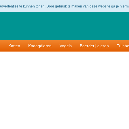
.00
Uit voorraad geleverd!
Binnen 14 dagen 
 advertenties te kunnen tonen. Door gebruik te maken van deze website ga je hier
n
Katten
Knaagdieren
Vogels
Boerderij dieren
Tuinb