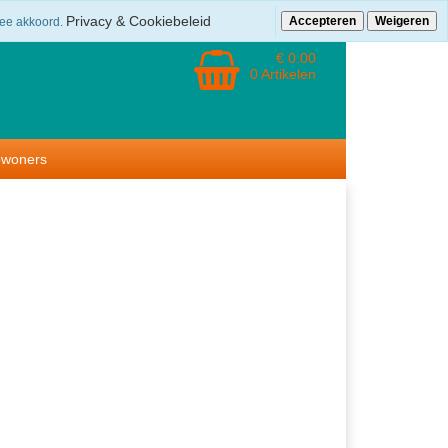
retourneren
Privacy & Cookiebeleid
Accepteren
Weigeren
mee akkoord.
€ 0.00
0 Artikelen
ewoners