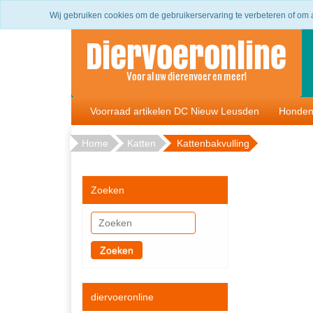
Gratis bezorging binnen Berkelland vanaf 20
Wij gebruiken cookies om de gebruikerservaring te verbeteren of om
Voorraad artikelen DC Nieuw Leusden
Honde
Home
Katten
Kattenbakvulling
Zoeken
Zoeken
diervoeronline