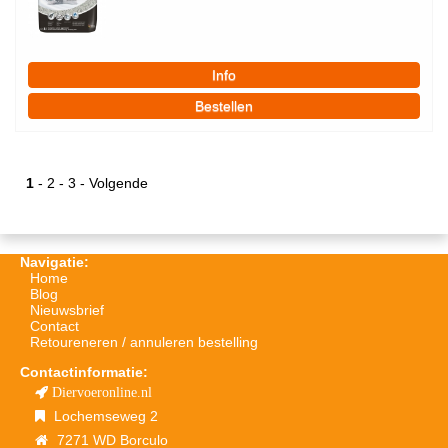
1
-
2
-
3
-
Volgende
Navigatie:
Home
Blog
Nieuwsbrief
Contact
Retoureneren / annuleren bestelling
Contactinformatie:
Diervoeronline.nl
Lochemseweg 2
7271 WD Borculo