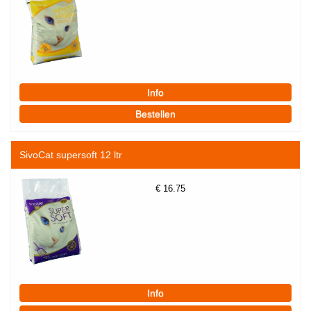
SivoCat supersoft 12 ltr
€
16.75