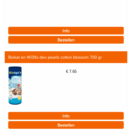
Biokat en #039s deo pearls cotton blossom 700 gr
€
7.65