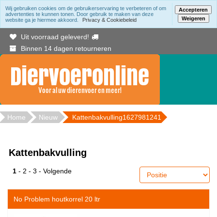
Wij gebruiken cookies om de gebruikerservaring te verbeteren of om
Accepteren
advertenties te kunnen tonen. Door gebruik te maken van deze
Weigeren
website ga je hiermee akkoord.
Privacy & Cookiebeleid
Gratis bezorging binnen Berkelland vanaf 20.00
Uit voorraad geleverd!
Binnen 14 dagen retourneren
Home
Nieuw
Kattenbakvulling1627981241
Kattenbakvulling
1
-
2
-
3
-
Volgende
No Problem houtkorrel 20 ltr