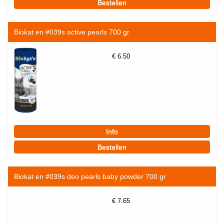
Biokat en #039s active pearls 700 gr
€
6.50
Biokat en #039s deo pearls baby powder 700 gr
€
7.65