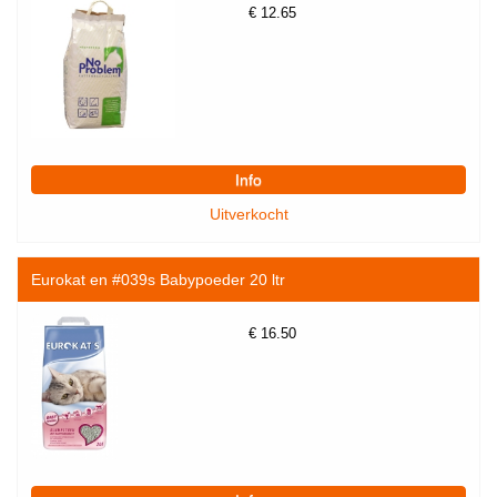
€
12.65
Eurokat en #039s Babypoeder 20 ltr
€
16.50