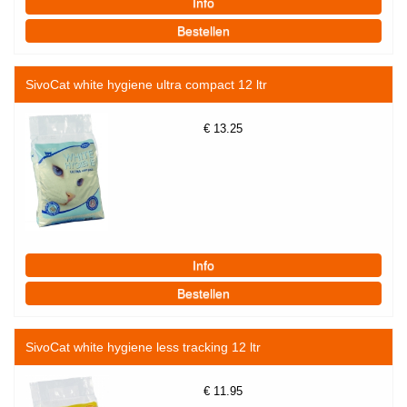
SivoCat white hygiene ultra compact 12 ltr
€
13.25
SivoCat white hygiene less tracking 12 ltr
€
11.95