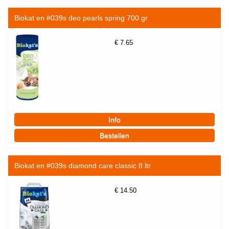
Biokat en #039s deo pearls spring 700 gr
€
7.65
Biokat en #039s diamond care classic 8 ltr
€
14.50