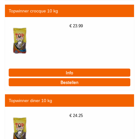
Topwinner crocque 10 kg
€
23.99
Topwinner diner 10 kg
€
24.25