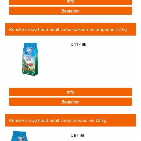
Renske droog hond adult verse kalkoen en ampeend 12 kg
€
112.99
Renske droog hond adult verse oceaan vis 12 kg
€
97.99