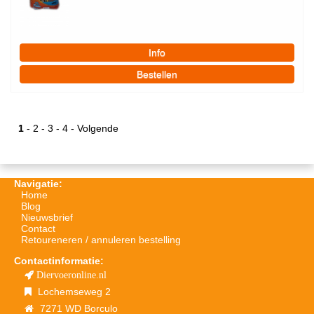
1
-
2
-
3
-
4
-
Volgende
Navigatie:
Home
Blog
Nieuwsbrief
Contact
Retoureneren / annuleren bestelling
Contactinformatie:
Diervoeronline.nl
Lochemseweg 2
7271 WD Borculo