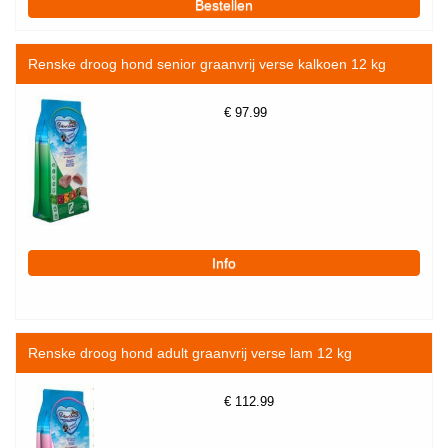
Renske droog hond senior graanvrij verse kalkoen 12 kg
€
97.99
Renske droog hond adult graanvrij verse lam 12 kg
€
112.99