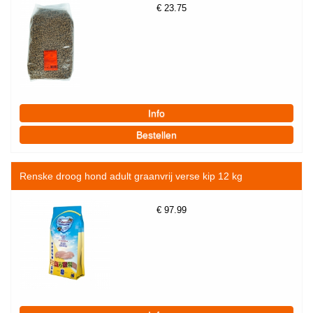
€
23.75
Renske droog hond adult graanvrij verse kip 12 kg
€
97.99