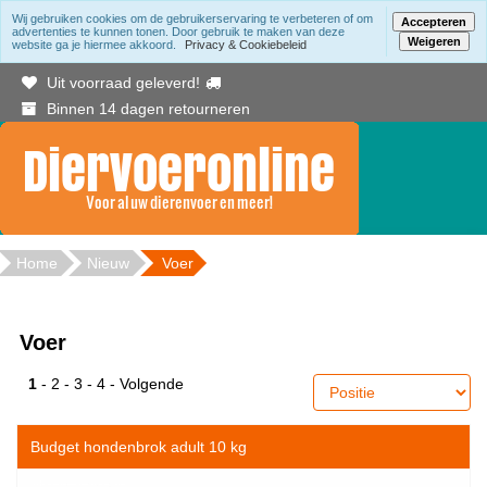
Wij gebruiken cookies om de gebruikerservaring te verbeteren of om
Accepteren
advertenties te kunnen tonen. Door gebruik te maken van deze
Weigeren
website ga je hiermee akkoord.
Privacy & Cookiebeleid
Gratis bezorging binnen Berkelland vanaf 20.00
Uit voorraad geleverd!
Binnen 14 dagen retourneren
Home
Nieuw
Voer
Voer
1
-
2
-
3
-
4
-
Volgende
Budget hondenbrok adult 10 kg