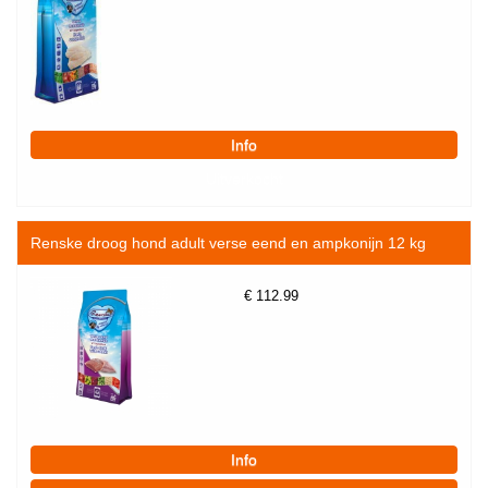
Renske droog hond adult verse eend en ampkonijn 12 kg
€
112.99