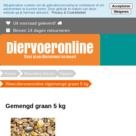
Wij gebruiken cookies om de gebruikerservaring te verbeteren of om
Accepteren
advertenties te kunnen tonen. Door gebruik te maken van deze
Weigeren
website ga je hiermee akkoord.
Privacy & Cookiebeleid
Gratis bezorging binnen Berkelland vanaf 20.00
Uit voorraad geleverd!
Binnen 14 dagen retourneren
Home
Boerderij dieren
Kippen
Www.diervoeronline.nlgemengd graan 5 kg
Gemengd graan 5 kg