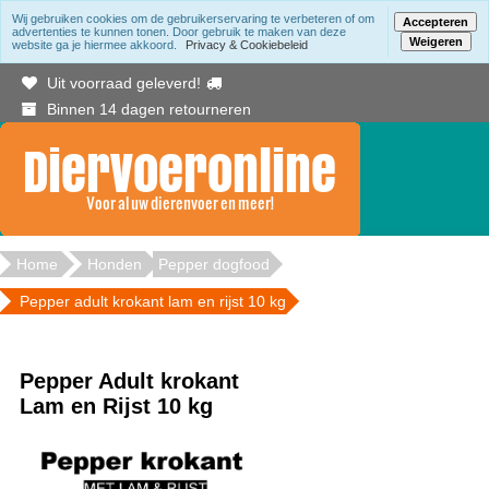
Wij gebruiken cookies om de gebruikerservaring te verbeteren of om
Accepteren
advertenties te kunnen tonen. Door gebruik te maken van deze
Weigeren
website ga je hiermee akkoord.
Privacy & Cookiebeleid
Gratis bezorging binnen Berkelland vanaf 20.00
Uit voorraad geleverd!
Binnen 14 dagen retourneren
Home
Honden
Pepper dogfood
Pepper adult krokant lam en rijst 10 kg
Pepper Adult krokant
Lam en Rijst 10 kg