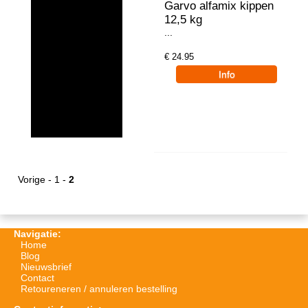
Garvo alfamix kippen
12,5 kg
...
€
24.95
Vorige
-
1
-
2
Navigatie:
Home
Blog
Nieuwsbrief
Contact
Retoureneren / annuleren bestelling