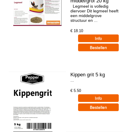
middel/grof 20 kg
Legmeel is volledig
diervoer Dit legmeel heeft
een middelgrove
structuur en ...
€
18.10
Kippen grit 5 kg
...
€
5.50